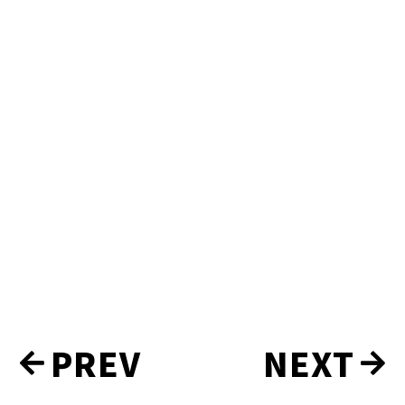
沿
PREV
NEXT
革
ナ