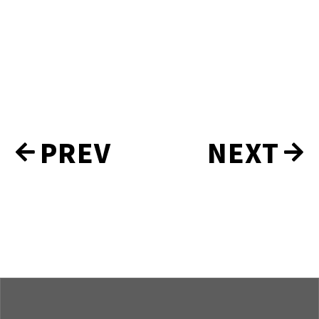
お
PREV
NEXT
知
ら
せ
ナ
ビ
ゲ
ー
シ
ョ