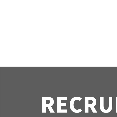
お
知
ら
せ
ナ
ビ
ゲ
ー
シ
ョ
ン
RECRU