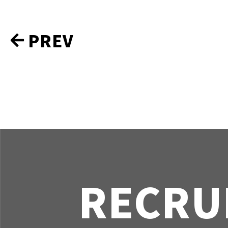
社
PREV
員
紹
介
ナ
ビ
ゲ
ー
シ
ョ
ン
RECRU