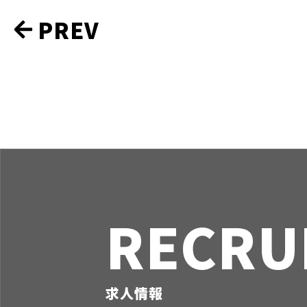
実
PREV
績
ナ
ビ
ゲ
ー
シ
ョ
ン
RECRU
求人情報